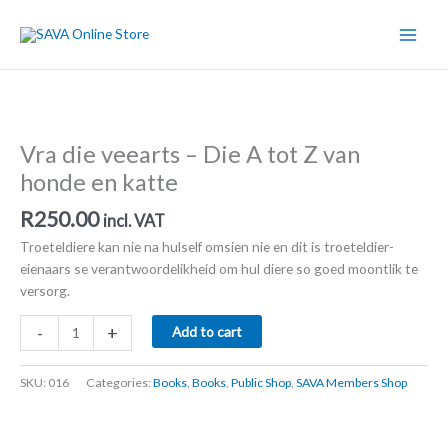
Skip
to
content
Vra die veearts – Die A tot Z van
honde en katte
R
250.00
incl. VAT
Troeteldiere kan nie na hulself omsien nie en dit is troeteldier-
eienaars se verantwoordelikheid om hul diere so goed moontlik te
versorg.
Vra
-
+
Add to cart
die
veearts
SKU:
016
Categories:
Books
,
Books
,
Public Shop
,
SAVA Members Shop
–
Die
A