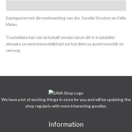
tot
Description
Z
van
Saamgestel met die medewerking van drs. Sunelle Strydom en Faffa
honde
Malan.
en
katte
Troeteldiere kan nie na hulself omsien nie en dit is troeteldier-
quantity
eienaars se verantwoordelikheid om hul diere so goed moontlik te
versorg.
We have a lot of exciting things in store for you and will be updating the
shop regularly with more interesting goodies.
Information